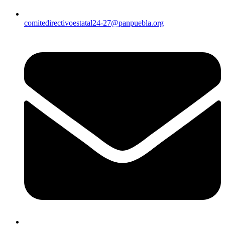
comitedirectivoestatal24-27@panpuebla.org