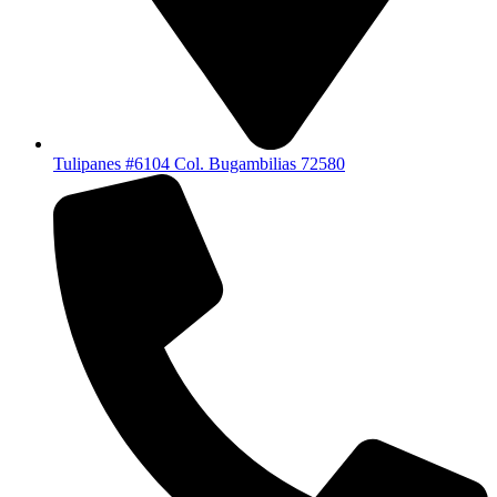
Tulipanes #6104 Col. Bugambilias 72580