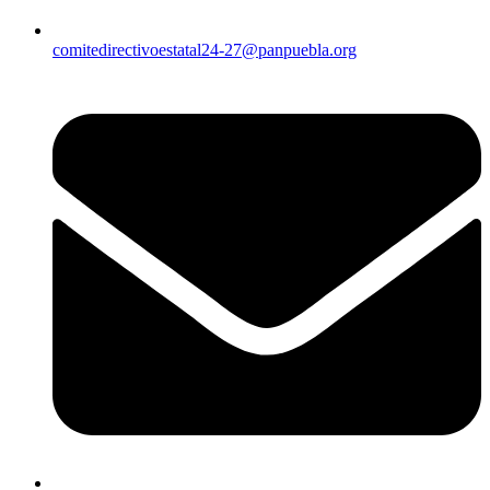
comitedirectivoestatal24-27@panpuebla.org