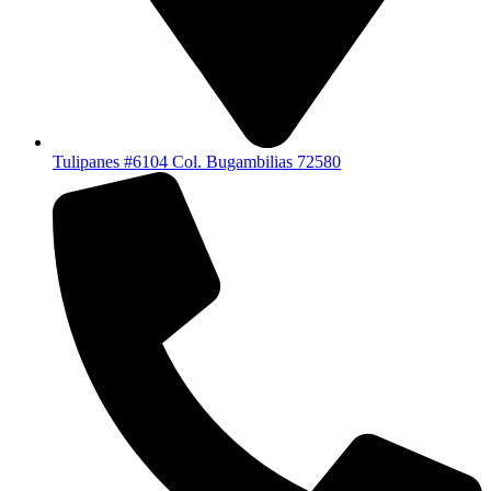
Tulipanes #6104 Col. Bugambilias 72580