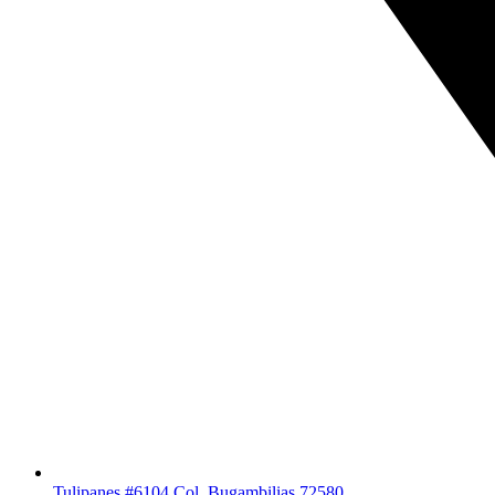
Tulipanes #6104 Col. Bugambilias 72580