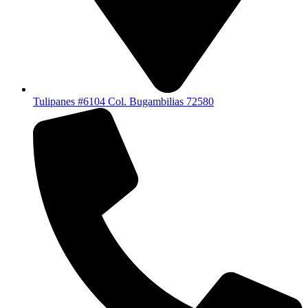
Tulipanes #6104 Col. Bugambilias 72580