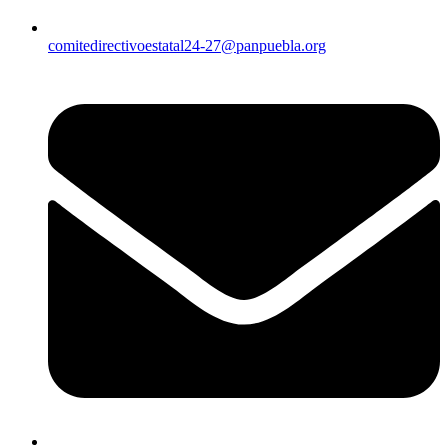
comitedirectivoestatal24-27@panpuebla.org