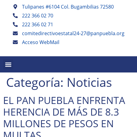
Tulipanes #6104 Col. Bugambilias 72580
222 366 02 70
222 366 02 71
comitedirectivoestatal24-27@panpuebla.org
Acceso WebMail
PALABRA EN PUEBLA TRIMESTRAL
PANISTAS POBLANOS ESCRIBEN SEMESTRAL
Categoría:
Noticias
EL PAN PUEBLA ENFRENTA
HERENCIA DE MÁS DE 8.3
MILLONES DE PESOS EN
MULTAS