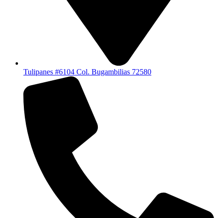
Tulipanes #6104 Col. Bugambilias 72580