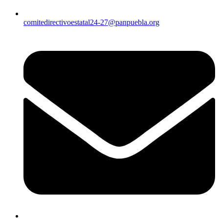
comitedirectivoestatal24-27@panpuebla.org