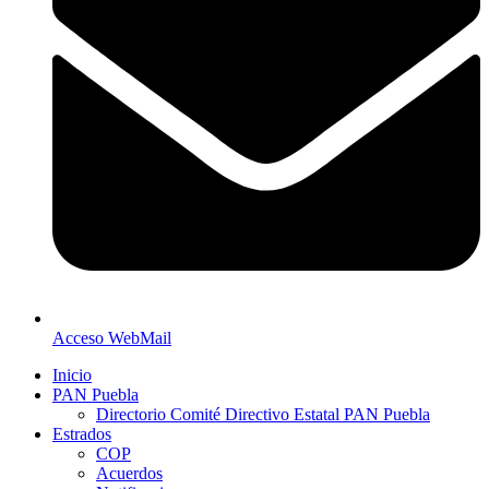
Acceso WebMail
Inicio
PAN Puebla
Directorio Comité Directivo Estatal PAN Puebla
Estrados
COP
Acuerdos