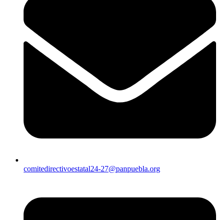
comitedirectivoestatal24-27@panpuebla.org