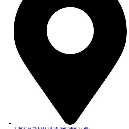
Tulipanes #6104 Col. Bugambilias 72580