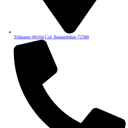
Tulipanes #6104 Col. Bugambilias 72580