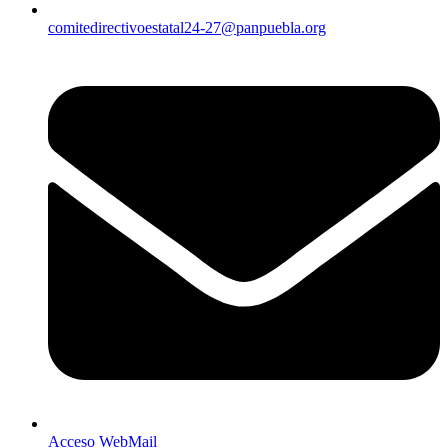
comitedirectivoestatal24-27@panpuebla.org
Acceso WebMail