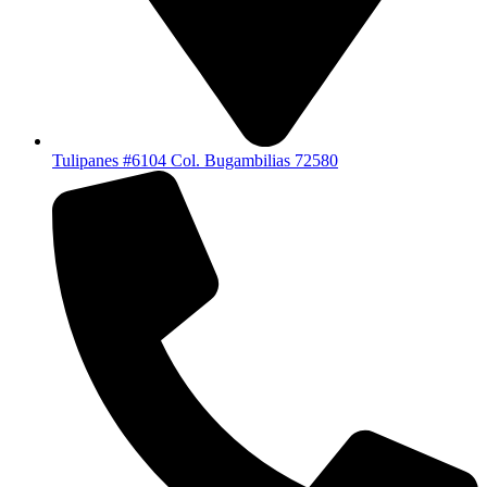
Tulipanes #6104 Col. Bugambilias 72580