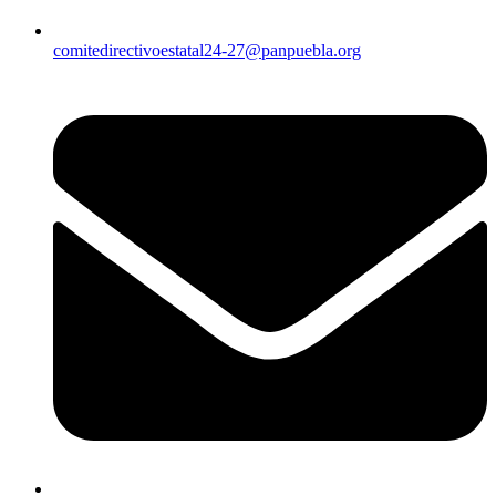
comitedirectivoestatal24-27@panpuebla.org