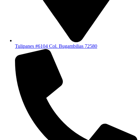
Tulipanes #6104 Col. Bugambilias 72580