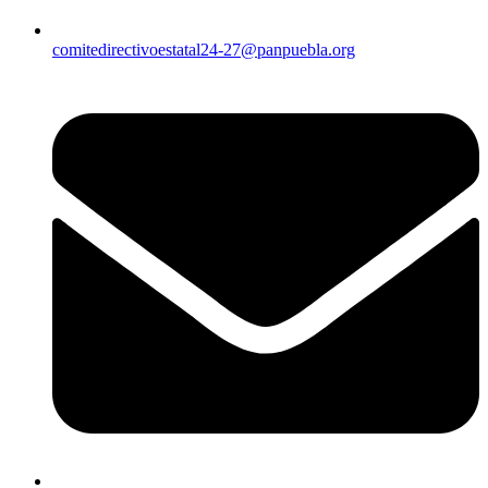
comitedirectivoestatal24-27@panpuebla.org