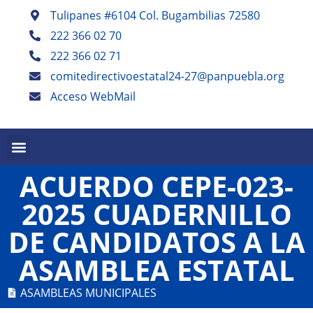
Tulipanes #6104 Col. Bugambilias 72580
222 366 02 70
222 366 02 71
comitedirectivoestatal24-27@panpuebla.org
Acceso WebMail
PALABRA EN PUEBLA TRIMESTRAL
PANISTAS POBLANOS ESCRIBEN SEMESTRAL
ACUERDO CEPE-023-
2025 CUADERNILLO
DE CANDIDATOS A LA
ASAMBLEA ESTATAL
ASAMBLEAS MUNICIPALES