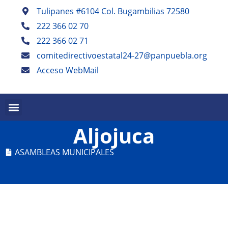
Tulipanes #6104 Col. Bugambilias 72580
222 366 02 70
222 366 02 71
comitedirectivoestatal24-27@panpuebla.org
Acceso WebMail
PALABRA EN PUEBLA TRIMESTRAL
PANISTAS POBLANOS ESCRIBEN SEMESTRAL
Aljojuca
ASAMBLEAS MUNICIPALES