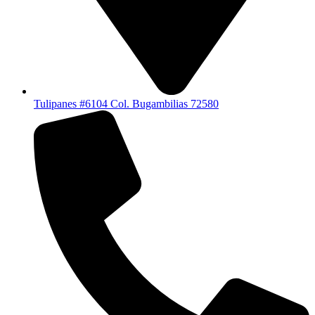
Tulipanes #6104 Col. Bugambilias 72580