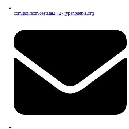
comitedirectivoestatal24-27@panpuebla.org