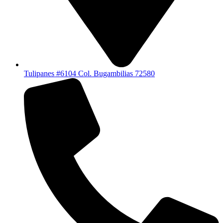
Tulipanes #6104 Col. Bugambilias 72580