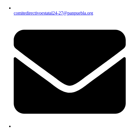
comitedirectivoestatal24-27@panpuebla.org