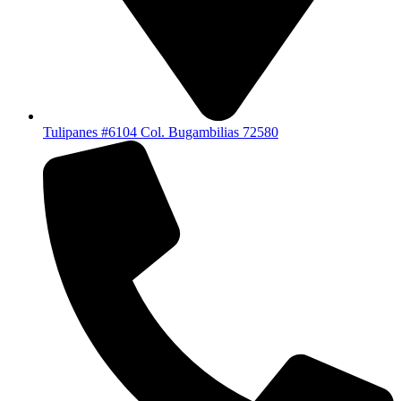
Tulipanes #6104 Col. Bugambilias 72580