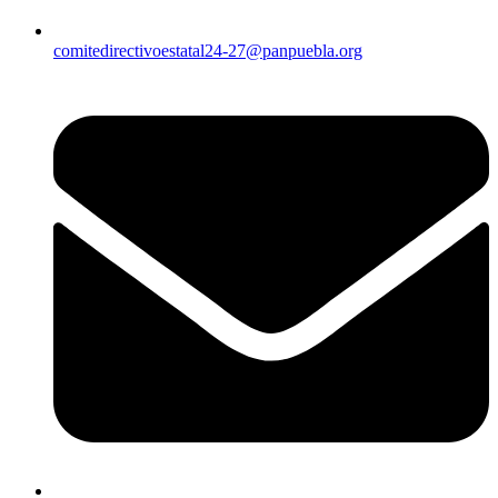
comitedirectivoestatal24-27@panpuebla.org