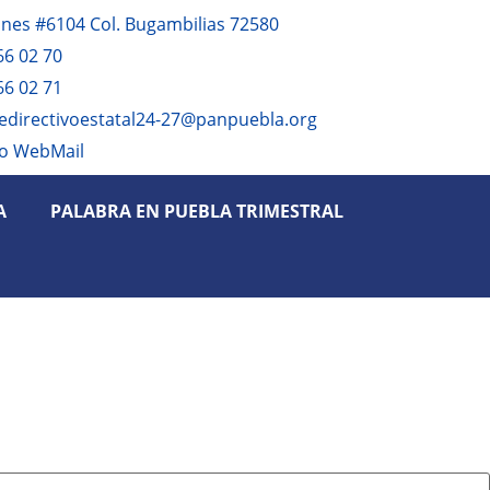
anes #6104 Col. Bugambilias 72580
66 02 70
66 02 71
edirectivoestatal24-27@panpuebla.org
o WebMail
A
PALABRA EN PUEBLA TRIMESTRAL