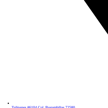
Tulipanes #6104 Col. Bugambilias 72580