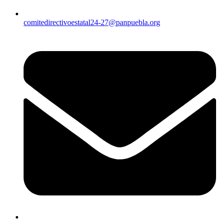
comitedirectivoestatal24-27@panpuebla.org