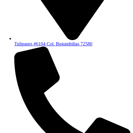
Tulipanes #6104 Col. Bugambilias 72580