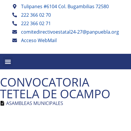
Tulipanes #6104 Col. Bugambilias 72580
222 366 02 70
222 366 02 71
comitedirectivoestatal24-27@panpuebla.org
Acceso WebMail
PALABRA EN PUEBLA TRIMESTRAL
PANISTAS POBLANOS ESCRIBEN SEMESTRAL
CONVOCATORIA
TETELA DE OCAMPO
ASAMBLEAS MUNICIPALES