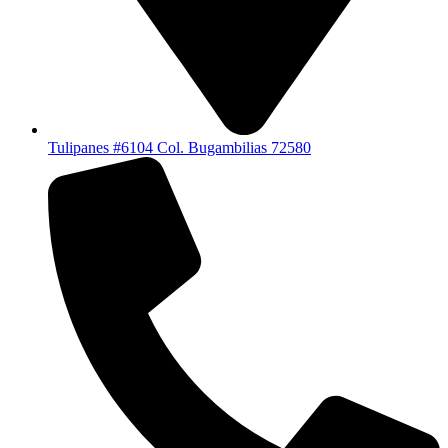
Tulipanes #6104 Col. Bugambilias 72580