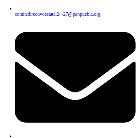
comitedirectivoestatal24-27@panpuebla.org