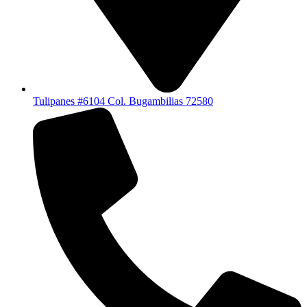
Tulipanes #6104 Col. Bugambilias 72580