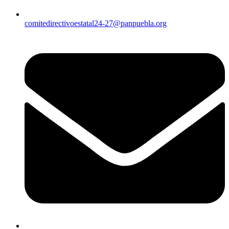
comitedirectivoestatal24-27@panpuebla.org