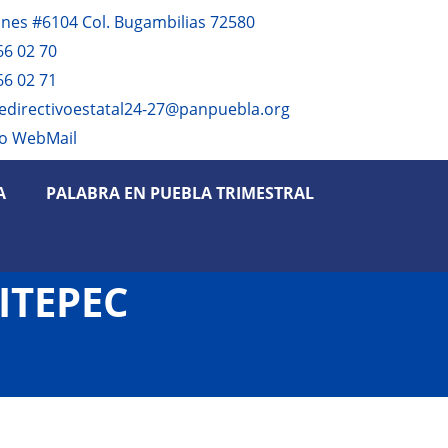
anes #6104 Col. Bugambilias 72580
66 02 70
66 02 71
edirectivoestatal24-27@panpuebla.org
o WebMail
A
PALABRA EN PUEBLA TRIMESTRAL
ITEPEC