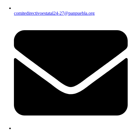
comitedirectivoestatal24-27@panpuebla.org