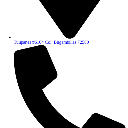
Tulipanes #6104 Col. Bugambilias 72580