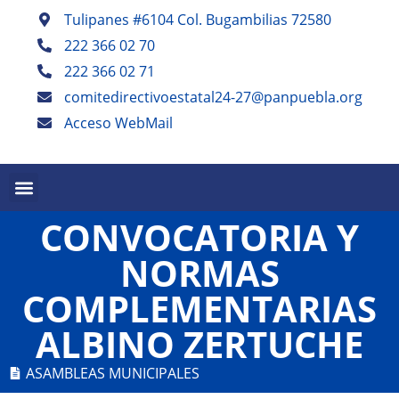
Tulipanes #6104 Col. Bugambilias 72580
222 366 02 70
222 366 02 71
comitedirectivoestatal24-27@panpuebla.org
Acceso WebMail
PALABRA EN PUEBLA TRIMESTRAL
PANISTAS POBLANOS ESCRIBEN SEMESTRAL
CONVOCATORIA Y
NORMAS
COMPLEMENTARIAS
ALBINO ZERTUCHE
ASAMBLEAS MUNICIPALES