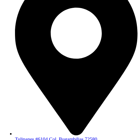
Tulipanes #6104 Col. Bugambilias 72580