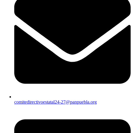
comitedirectivoestatal24-27@panpuebla.org