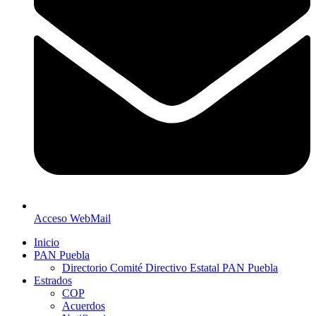
Acceso WebMail
Inicio
PAN Puebla
Directorio Comité Directivo Estatal PAN Puebla
Estrados
COP
Acuerdos