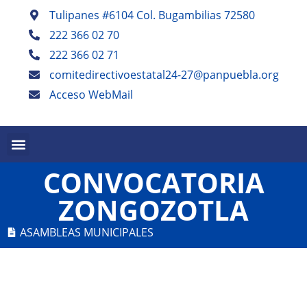
Tulipanes #6104 Col. Bugambilias 72580
222 366 02 70
222 366 02 71
comitedirectivoestatal24-27@panpuebla.org
Acceso WebMail
PALABRA EN PUEBLA TRIMESTRAL
PANISTAS POBLANOS ESCRIBEN SEMESTRAL
CONVOCATORIA
ZONGOZOTLA
ASAMBLEAS MUNICIPALES