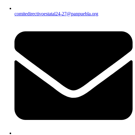
comitedirectivoestatal24-27@panpuebla.org