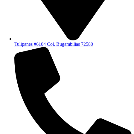
Tulipanes #6104 Col. Bugambilias 72580