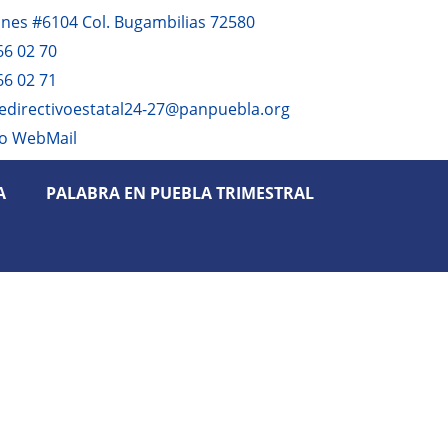
anes #6104 Col. Bugambilias 72580
66 02 70
66 02 71
edirectivoestatal24-27@panpuebla.org
o WebMail
A
PALABRA EN PUEBLA TRIMESTRAL