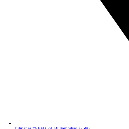
Tulipanes #6104 Col. Bugambilias 72580