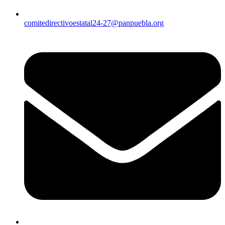
comitedirectivoestatal24-27@panpuebla.org