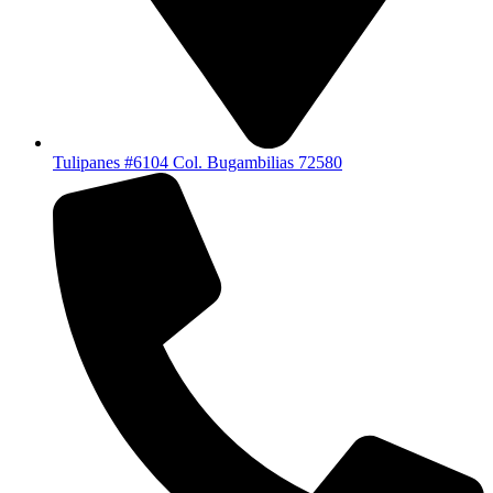
Tulipanes #6104 Col. Bugambilias 72580