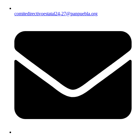
comitedirectivoestatal24-27@panpuebla.org