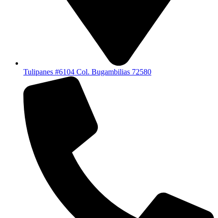
Tulipanes #6104 Col. Bugambilias 72580