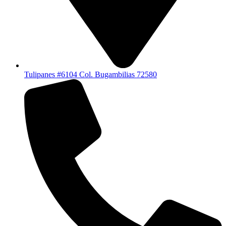
Tulipanes #6104 Col. Bugambilias 72580