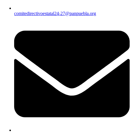
comitedirectivoestatal24-27@panpuebla.org