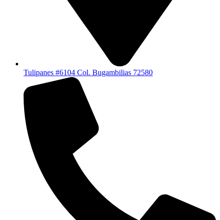
Tulipanes #6104 Col. Bugambilias 72580