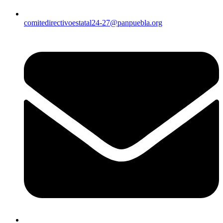
comitedirectivoestatal24-27@panpuebla.org