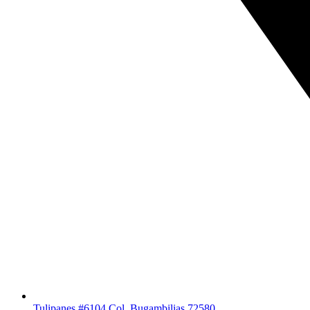
Tulipanes #6104 Col. Bugambilias 72580