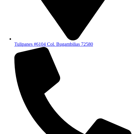
Tulipanes #6104 Col. Bugambilias 72580