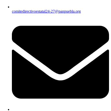
comitedirectivoestatal24-27@panpuebla.org