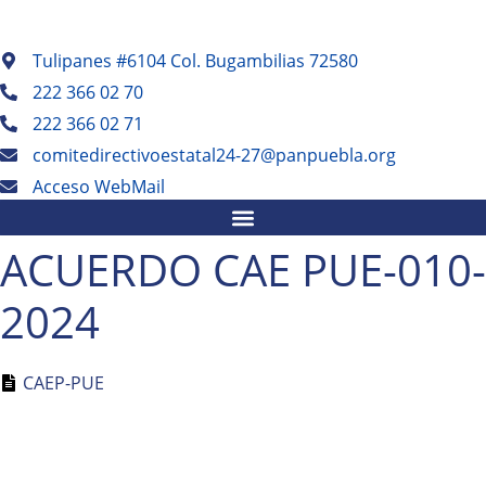
IR
AL
Tulipanes #6104 Col. Bugambilias 72580
CONTENIDO
222 366 02 70
222 366 02 71
comitedirectivoestatal24-27@panpuebla.org
Acceso WebMail
ACUERDO CAE PUE-010-
2024
CAEP-PUE