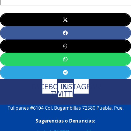
FACEBOOK
INSTAGRAM
X-
TWITTER
Tulipanes #6104 Col. Bugambilias 72580 Puebla, Pue.
Sugerencias o Denuncias: