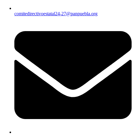
comitedirectivoestatal24-27@panpuebla.org