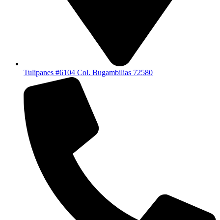
Tulipanes #6104 Col. Bugambilias 72580