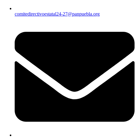
comitedirectivoestatal24-27@panpuebla.org