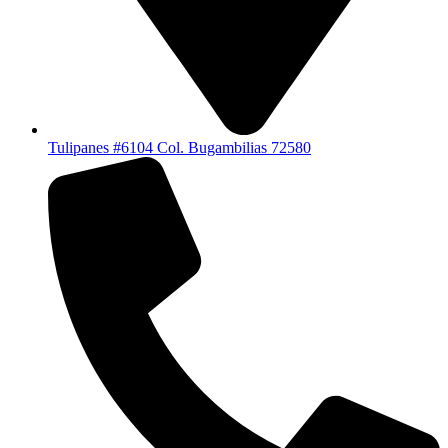
Tulipanes #6104 Col. Bugambilias 72580