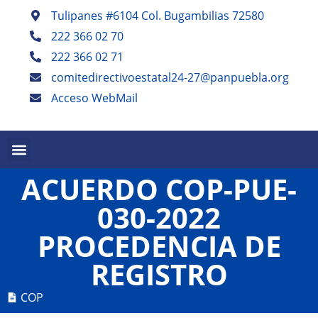
Tulipanes #6104 Col. Bugambilias 72580
222 366 02 70
222 366 02 71
comitedirectivoestatal24-27@panpuebla.org
Acceso WebMail
PALABRA EN PUEBLA TRIMESTRAL
PANISTAS POBLANOS ESCRIBEN SEMESTRAL
ACUERDO COP-PUE-
030-2022
PROCEDENCIA DE
REGISTRO
COP