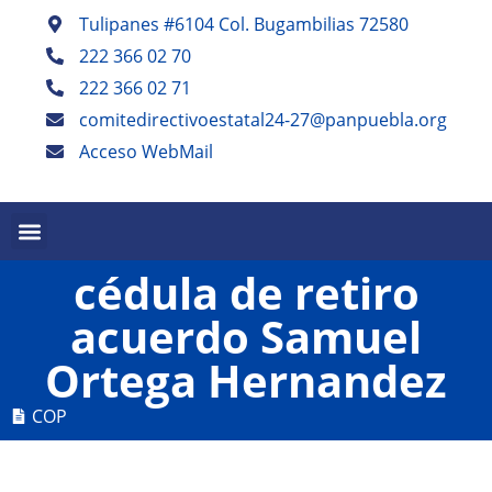
Tulipanes #6104 Col. Bugambilias 72580
222 366 02 70
222 366 02 71
comitedirectivoestatal24-27@panpuebla.org
Acceso WebMail
PALABRA EN PUEBLA TRIMESTRAL
PANISTAS POBLANOS ESCRIBEN SEMESTRAL
cédula de retiro
acuerdo Samuel
Ortega Hernandez
COP