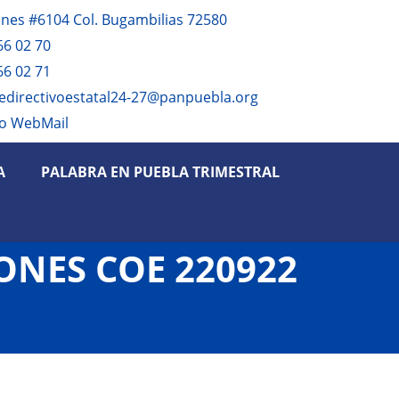
anes #6104 Col. Bugambilias 72580
66 02 70
66 02 71
edirectivoestatal24-27@panpuebla.org
o WebMail
A
PALABRA EN PUEBLA TRIMESTRAL
ONES COE 220922