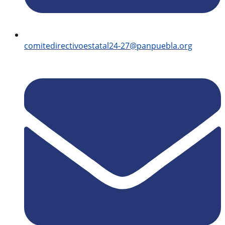
comitedirectivoestatal24-27@panpuebla.org