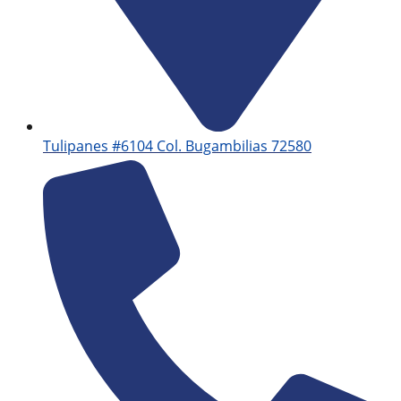
Tulipanes #6104 Col. Bugambilias 72580