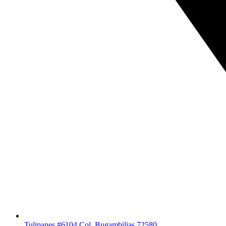
Tulipanes #6104 Col. Bugambilias 72580