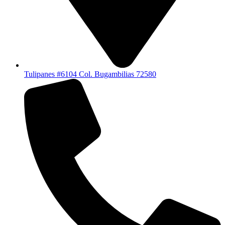
Tulipanes #6104 Col. Bugambilias 72580