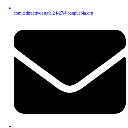
comitedirectivoestatal24-27@panpuebla.org