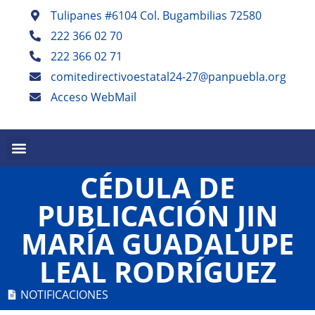
Tulipanes #6104 Col. Bugambilias 72580
222 366 02 70
222 366 02 71
comitedirectivoestatal24-27@panpuebla.org
Acceso WebMail
PALABRA EN PUEBLA TRIMESTRAL
PANISTAS POBLANOS ESCRIBEN SEMESTRAL
CÉDULA DE
PUBLICACIÓN JIN
MARÍA GUADALUPE
LEAL RODRÍGUEZ
NOTIFICACIONES