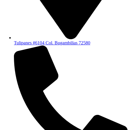
Tulipanes #6104 Col. Bugambilias 72580