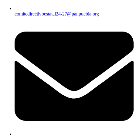
comitedirectivoestatal24-27@panpuebla.org