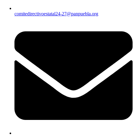
comitedirectivoestatal24-27@panpuebla.org