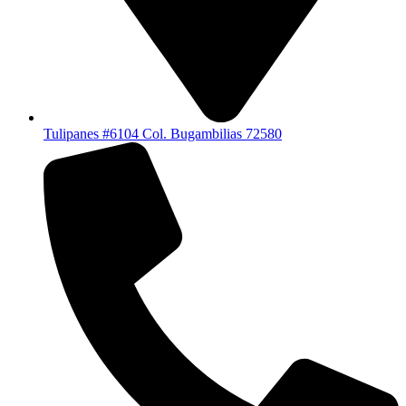
Tulipanes #6104 Col. Bugambilias 72580