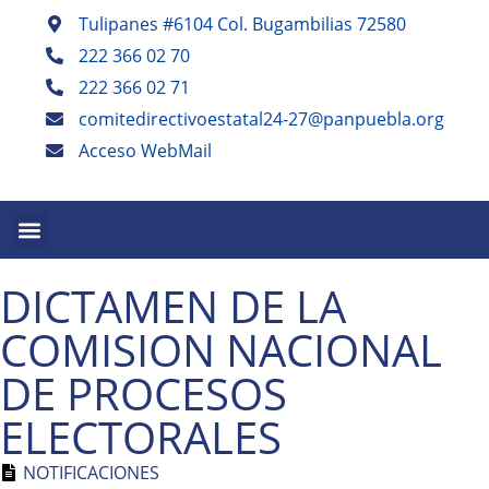
Tulipanes #6104 Col. Bugambilias 72580
222 366 02 70
222 366 02 71
comitedirectivoestatal24-27@panpuebla.org
Acceso WebMail
PALABRA EN PUEBLA TRIMESTRAL
PANISTAS POBLANOS ESCRIBEN SEMESTRAL
DICTAMEN DE LA
COMISION NACIONAL
DE PROCESOS
ELECTORALES
NOTIFICACIONES