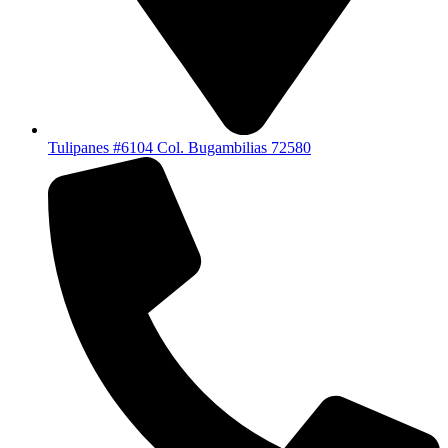
Tulipanes #6104 Col. Bugambilias 72580