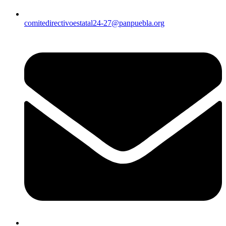
comitedirectivoestatal24-27@panpuebla.org