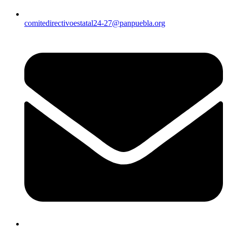
comitedirectivoestatal24-27@panpuebla.org