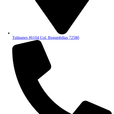
Tulipanes #6104 Col. Bugambilias 72580